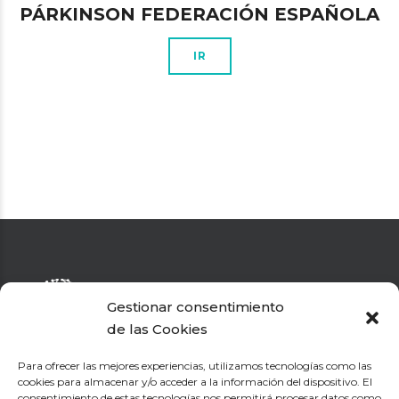
PÁRKINSON FEDERACIÓN ESPAÑOLA
IR
Gestionar consentimiento
de las Cookies
El Dr. Hervás diagnostica y trata a pacientes con cualquier
enfermedad neurológica que pueda afectar al cerebro, la
Para ofrecer las mejores experiencias, utilizamos tecnologías como las
médula espinal, los nervios periféricos o los músculos.
cookies para almacenar y/o acceder a la información del dispositivo. El
consentimiento de estas tecnologías nos permitirá procesar datos como