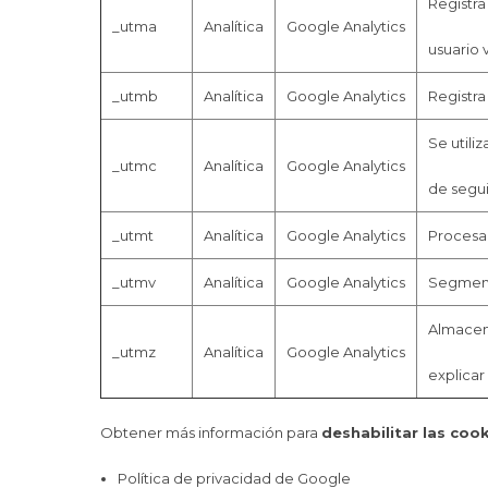
Registra
_utma
Analítica
Google Analytics
usuario v
_utmb
Analítica
Google Analytics
Registra
Se utili
_utmc
Analítica
Google Analytics
de segui
_utmt
Analítica
Google Analytics
Procesa 
_utmv
Analítica
Google Analytics
Segment
Almacena
_utmz
Analítica
Google Analytics
explicar
Obtener más información para
deshabilitar las coo
Política de privacidad de Google