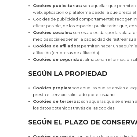
Cookies publicitarias:
son aquellas que permiten la
web, aplicación o plataforma desde la que presta el 
Cookies de publicidad comportamental: recogen infor
eficaz posible, de los espacios publicitarios que, en 
Cookies sociales:
son establecidas por las platafo
medios sociales tienen la capacidad de rastrear su ac
Cookies de afiliados:
permiten hacer un seguimient
afiliación (empresas de afiliación).
Cookies de seguridad:
almacenan información cifr
SEGÚN LA PROPIEDAD
Cookies propias:
son aquellas que se envían al eq
presta el servicio solicitado por el usuario.
Cookies de terceros:
son aquellas que se envían a
los datos obtenidos través de las cookies.
SEGÚN EL PLAZO DE CONSERV
Cookies de sesión:
son un tipo de cookies diseña