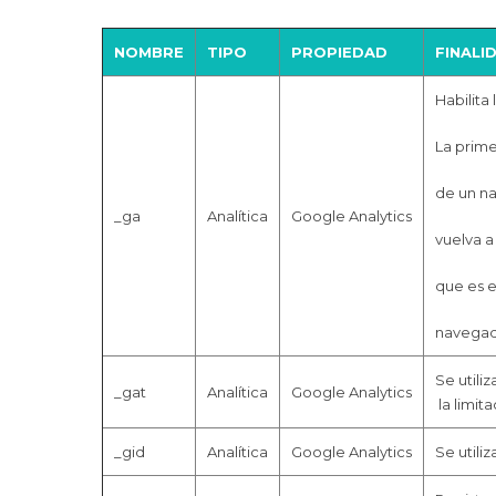
NOMBRE
TIPO
PROPIEDAD
FINALI
Habilita 
La prime
de un na
_ga
Analítica
Google Analytics
vuelva a
que es e
navegado
Se utiliz
_gat
Analítica
Google Analytics
la limita
_gid
Analítica
Google Analytics
Se utiliz