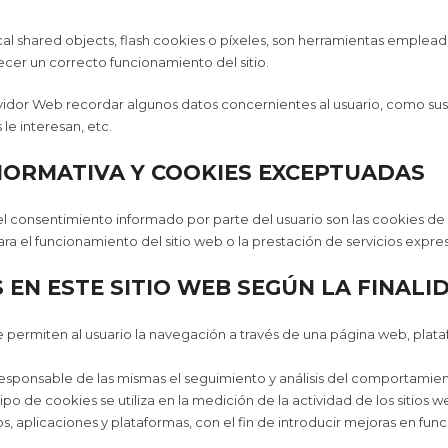
ocal shared objects, flash cookies o píxeles, son herramientas emple
ecer un correcto funcionamiento del sitio.
rvidor Web recordar algunos datos concernientes al usuario, como sus 
e interesan, etc.
NORMATIVA Y COOKIES EXCEPTUADAS
el consentimiento informado por parte del usuario son las cookies de a
ra el funcionamiento del sitio web o la prestación de servicios expre
 EN ESTE SITIO WEB SEGÚN LA FINALI
 permiten al usuario la navegación a través de una página web, platafo
esponsable de las mismas el seguimiento y análisis del comportamiento
o de cookies se utiliza en la medición de la actividad de los sitios w
s, aplicaciones y plataformas, con el fin de introducir mejoras en func