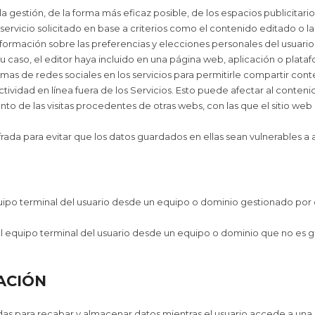
 gestión, de la forma más eficaz posible, de los espacios publicitario
servicio solicitado en base a criterios como el contenido editado o la
mación sobre las preferencias y elecciones personales del usuario (r
su caso, el editor haya incluido en una página web, aplicación o plataf
rmas de redes sociales en los servicios para permitirle compartir con
tividad en línea fuera de los Servicios. Esto puede afectar al contenid
o de las visitas procedentes de otras webs, con las que el sitio web
ada para evitar que los datos guardados en ellas sean vulnerables a 
uipo terminal del usuario desde un equipo o dominio gestionado por e
l equipo terminal del usuario desde un equipo o dominio que no es ges
ACIÓN
das para recabar y almacenar datos mientras el usuario accede a una