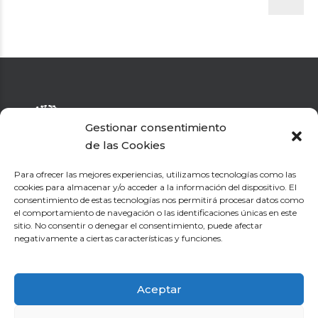
Gestionar consentimiento
de las Cookies
El Dr. Hervás diagnostica y trata a pacientes con cualquier
enfermedad neurológica que pueda afectar al cerebro, la
Para ofrecer las mejores experiencias, utilizamos tecnologías como las
médula espinal, los nervios periféricos o los músculos.
cookies para almacenar y/o acceder a la información del dispositivo. El
consentimiento de estas tecnologías nos permitirá procesar datos como
Testimonios
el comportamiento de navegación o las identificaciones únicas en este
sitio. No consentir o denegar el consentimiento, puede afectar
Patologías Tratadas
negativamente a ciertas características y funciones.
Consulta
Aplicaciones y Webs de interés
Aceptar
Webs de interés