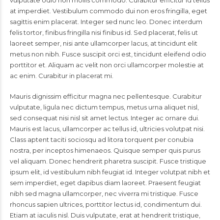
vulputate odio non mollis commodo. Curabitur efficitur id tellus
at imperdiet. Vestibulum commodo dui non eros fringilla, eget
sagittis enim placerat. Integer sed nunc leo. Donec interdum
felis tortor, finibus fringilla nisi finibus id. Sed placerat, felis ut
laoreet semper, nisi ante ullamcorper lacus, at tincidunt elit
metus non nibh. Fusce suscipit orci est, tincidunt eleifend odio
porttitor et. Aliquam ac velit non orci ullamcorper molestie at
ac enim. Curabitur in placerat mi.
Mauris dignissim efficitur magna nec pellentesque. Curabitur
vulputate, ligula nec dictum tempus, metus urna aliquet nisl,
sed consequat nisi nisl sit amet lectus. Integer ac ornare dui.
Mauris est lacus, ullamcorper ac tellus id, ultricies volutpat nisi.
Class aptent taciti sociosqu ad litora torquent per conubia
nostra, per inceptos himenaeos. Quisque semper quis purus
vel aliquam. Donec hendrerit pharetra suscipit. Fusce tristique
ipsum elit, id vestibulum nibh feugiat id. Integer volutpat nibh et
sem imperdiet, eget dapibus diam laoreet. Praesent feugiat
nibh sed magna ullamcorper, nec viverra mi tristique. Fusce
rhoncus sapien ultrices, porttitor lectus id, condimentum dui.
Etiam at iaculis nisl. Duis vulputate, erat at hendrerit tristique,