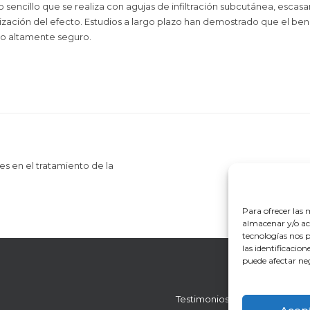
to sencillo que se realiza con agujas de infiltración subcutánea, esca
ización del efecto. Estudios a largo plazo han demostrado que el bene
nto altamente seguro.
s en el tratamiento de la
Para ofrecer las 
almacenar y/o acc
tecnologías nos 
las identificacio
puede afectar neg
Testimonios