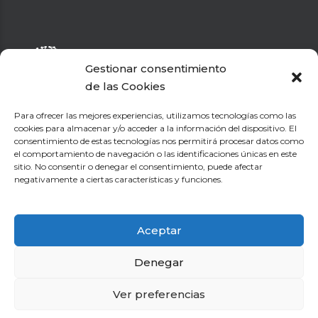
Gestionar consentimiento
de las Cookies
El Dr. Hervás diagnostica y trata a pacientes con cualquier
enfermedad neurológica que pueda afectar al cerebro, la
Para ofrecer las mejores experiencias, utilizamos tecnologías como las
médula espinal, los nervios periféricos o los músculos.
cookies para almacenar y/o acceder a la información del dispositivo. El
consentimiento de estas tecnologías nos permitirá procesar datos como
el comportamiento de navegación o las identificaciones únicas en este
Testimonios
sitio. No consentir o denegar el consentimiento, puede afectar
Patologías Tratadas
negativamente a ciertas características y funciones.
Consulta
Aplicaciones y Webs de interés
Aceptar
Webs de interés
Denegar
Copyright 2025. Todos los derechos reservados.
Ver preferencias